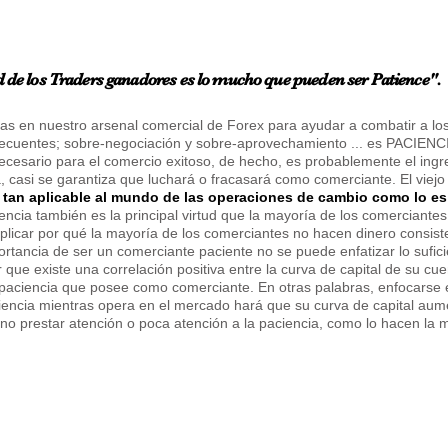
d de los Traders ganadores es lo mucho que pueden ser Patience".
as en nuestro arsenal comercial de Forex para ayudar a combatir a lo
ecuentes; sobre-negociación y sobre-aprovechamiento ... es PACIENC
ecesario para el comercio exitoso, de hecho, es probablemente el ingr
, casi se garantiza que luchará o fracasará como comerciante. El viejo
s tan aplicable al mundo de las operaciones de cambio como lo es
ncia también es la principal virtud que la mayoría de los comerciante
xplicar por qué la mayoría de los comerciantes no hacen dinero consist
rtancia de ser un comerciante paciente no se puede enfatizar lo sufici
 que existe una correlación positiva entre la curva de capital de su cu
 paciencia que posee como comerciante. En otras palabras, enfocarse 
ciencia mientras opera en el mercado hará que su curva de capital au
o prestar atención o poca atención a la paciencia, como lo hacen la 