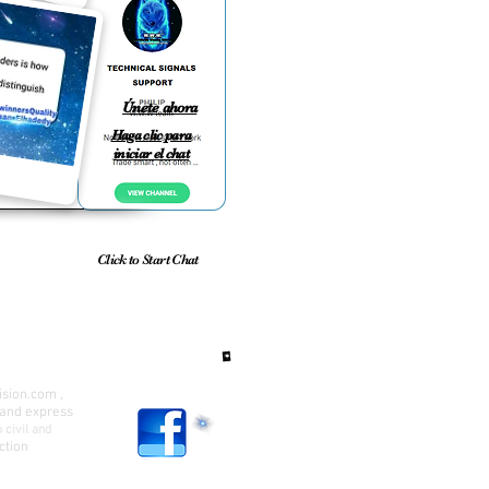
Únete ahora
Haga clic para
iniciar el chat
Click to Start Chat
Instagram
ision.com
,
 and express
 civil and
OFICIAL
ction
Facebook