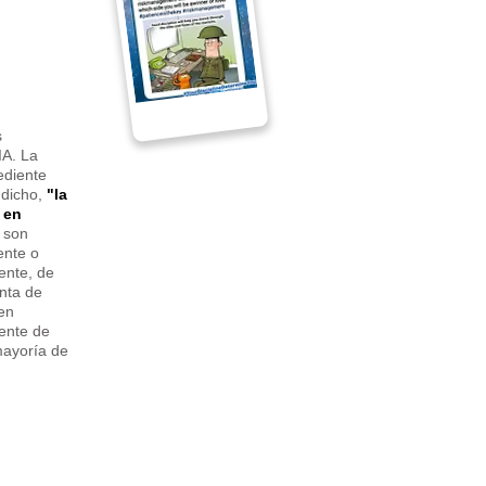
s
IA. La
ediente
 dicho,
"la
 en
s son
ente o
ente, de
enta de
en
mente de
mayoría de