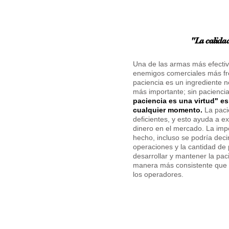
"La calida
Una de las armas más efectiv
enemigos comerciales más fr
paciencia es un ingrediente n
más importante; sin paciencia
paciencia es una virtud" e
cualquier momento.
La pacie
deficientes, y esto ayuda a e
dinero en el mercado. La impo
hecho, incluso se podría decir
operaciones y la cantidad de
desarrollar y mantener la pa
manera más consistente que n
los operadores.