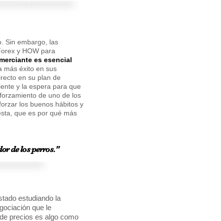
o. Sin embargo, las
 Forex y HOW para
omerciante es esencial
ga más éxito en sus
recto en su plan de
iente y la espera para que
reforzamiento de uno de los
orzar los buenos hábitos y
esta, que es por qué más
or de los perros."
tado estudiando la
gociación que le
 de precios es algo como