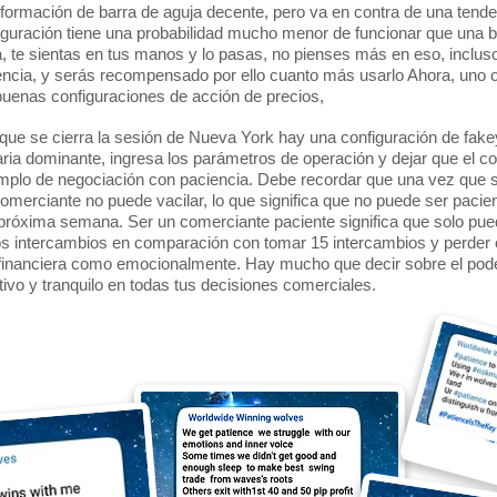
 formación de barra de aguja decente, pero va en contra de una tende
guración tiene una probabilidad mucho menor de funcionar que una b
, te sientas en tus manos y lo pasas, no pienses más en eso, incluso
iencia, y serás recompensado por ello cuanto más usarlo Ahora, uno 
uenas configuraciones de acción de precios,
que se cierra la sesión de Nueva York hay una configuración de fa
ria dominante, ingresa los parámetros de operación y dejar que el co
jemplo de negociación con paciencia. Debe recordar que una vez que
comerciante no puede vacilar, lo que significa que no puede ser paci
a próxima semana. Ser un comerciante paciente significa que solo pu
os intercambios en comparación con tomar 15 intercambios y perder e
financiera como emocionalmente. Hay mucho que decir sobre el poder
ivo y tranquilo en todas tus decisiones comerciales.