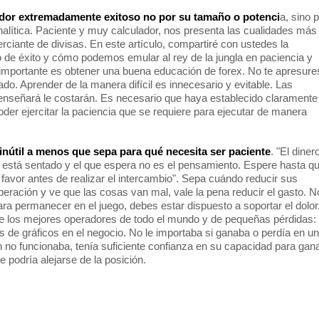
or extremadamente exitoso no por su tamaño o potenci
a, sino 
nalítica. Paciente y muy calculador, nos presenta las cualidades más
ciante de divisas. En este artículo, compartiré con ustedes la
 de éxito y cómo podemos emular al rey de la jungla en paciencia y
 importante es obtener una buena educación de forex. No te apresure
o. Aprender de la manera difícil es innecesario y evitable. Las
enseñará le costarán. Es necesario que haya establecido claramente
der ejercitar la paciencia que se requiere para ejecutar de manera
.
inútil a menos que sepa para qué necesita ser paciente
. "El diner
 está sentado y el que espera no es el pensamiento. Espere hasta q
 favor antes de realizar el intercambio". Sepa cuándo reducir sus
peración y ve que las cosas van mal, vale la pena reducir el gasto. N
ra permanecer en el juego, debes estar dispuesto a soportar el dolor
 los mejores operadores de todo el mundo y de pequeñas pérdidas:
s de gráficos en el negocio. No le importaba si ganaba o perdía en un
n no funcionaba, tenía suficiente confianza en su capacidad para gan
e podría alejarse de la posición.