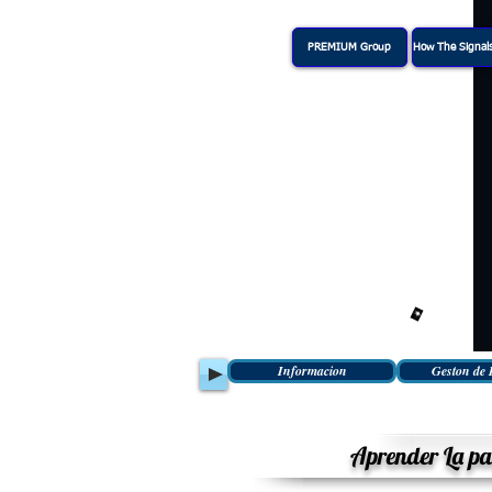
PREMIUM Group
How The Signal
Informacion
Geston de 
Aprender La pac