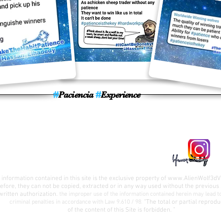
#
Paciencia
#
Experience
“Trade Smart not Often.”
l information contained in this site is the exclusive property of
www.AlienWolf3dV
efore, they can not be copied, extracted or in any way used without the previous
written authorization.
the improper use of the information contained herein may lead to
"The total or partial reprodu
criminal penalties in accordance with Law 9.610 / 98
.
of the
content of this Site is forbidden. "