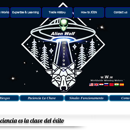
s Works
Expertise & Learning
Trade History
How to JOIN
Contact us
Riesgos
Paciencia La Chave
Sinales Funcionamento
Como
iencia es la clave del éxito