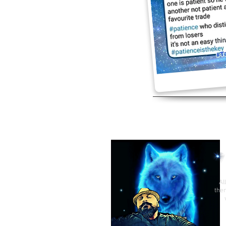
Al
ther