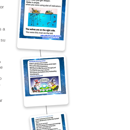
por
s a
 su
o
ue
o
.
ar